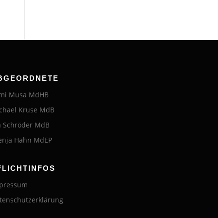
BGEORDNETE
mi Musa MdHB
chael Kruse MdB
a Schröder MdB
enja Hahn MdEP
FLICHTINFOS
pressum
tenschutzerklärung