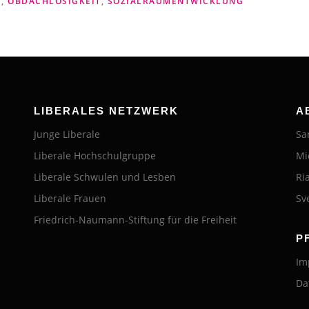
T
,
OBDACHLOSIGKEIT
,
SOZIALRAUMENTWICKLUNG
LIBERALES NETZWERK
A
Junge Liberale
Sa
Liberale Hochschulgruppe
Mi
Liberale Schwulen und Lesben
Ri
Liberale Frauen
Sv
Friedrich-Naumann-Stiftung für die Freiheit
P
Im
Da