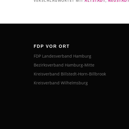
VERSCHLAGWORTET MIT
ALTSTADT
,
NEUSTAD
FDP VOR ORT
FDP Landesverband Hamburg
Bezirksverband Hamburg-Mitte
Kreisverband Billstedt-Horn-Billbrook
Kreisverband Wilhelmsburg