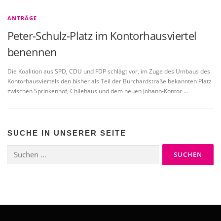
ANTRÄGE
Peter-Schulz-Platz im Kontorhausviertel
benennen
Die Koalition aus SPD, CDU und FDP schlägt vor, im Zuge des Umbaus des
Kontorhausviertels den bisher als Teil der Burchardstraße bekannten Platz
zwischen Sprinkenhof, Chilehaus und dem neuen Johann-Kontor …
SUCHE IN UNSERER SEITE
Suchen
nach: