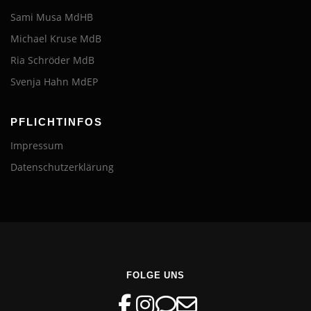
Sami Musa MdHB
Michael Kruse MdB
Ria Schröder MdB
Svenja Hahn MdEP
PFLICHTINFOS
Impressum
Datenschutzerklärung
FOLGE UNS