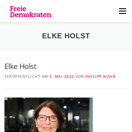
Zum
Inhalt
Menü
springen
ÜBER UNS
AKTUELLES
PERSONEN
ELKE HOLST
KONTAKT
Elke Holst
VERÖFFENTLICHT AM
5. MAI 2020
VON
PHILIPP NUHN