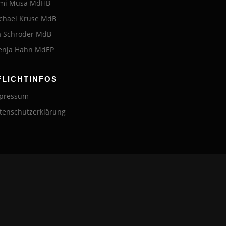
mi Musa MdHB
chael Kruse MdB
a Schröder MdB
enja Hahn MdEP
FLICHTINFOS
pressum
tenschutzerklärung