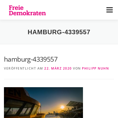
Zum
Inhalt
Menü
springen
ÜBER UNS
AKTUELLES
PERSONEN
HAMBURG-4339557
KONTAKT
hamburg-4339557
VERÖFFENTLICHT AM
22. MÄRZ 2020
VON
PHILIPP NUHN