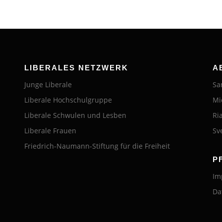
LIBERALES NETZWERK
A
Junge Liberale
Sa
Liberale Hochschulgruppe
Mi
Liberale Schwulen und Lesben
Ri
Liberale Frauen
Sv
Friedrich-Naumann-Stiftung für die Freiheit
P
Im
Da