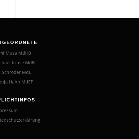
BGEORDNETE
mi Musa MdHB
chael Kruse MdB
a Schröder MdB
enja Hahn MdEP
FLICHTINFOS
pressum
tenschutzerklärung