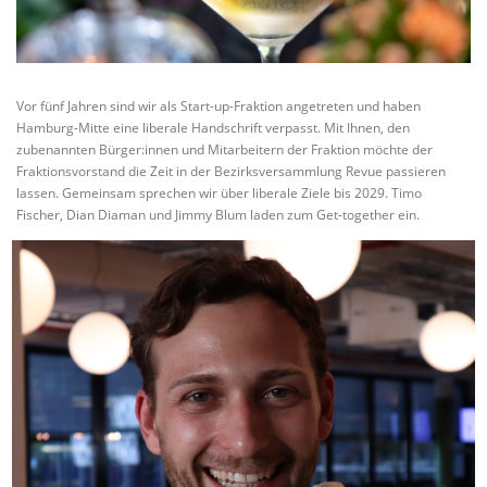
Vor fünf Jahren sind wir als Start-up-Fraktion angetreten und haben
Hamburg-Mitte eine liberale Handschrift verpasst. Mit Ihnen, den
zubenannten Bürger:innen und Mitarbeitern der Fraktion möchte der
Fraktionsvorstand die Zeit in der Bezirksversammlung Revue passieren
lassen. Gemeinsam sprechen wir über liberale Ziele bis 2029. Timo
Fischer, Dian Diaman und Jimmy Blum laden zum Get-together ein.