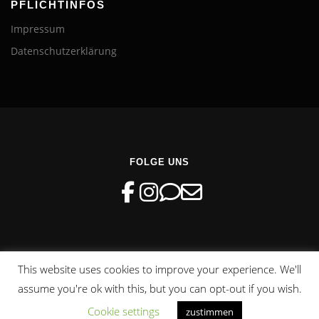
PFLICHTINFOS
Impressum
Datenschutzerklärung
FOLGE UNS
This website uses cookies to improve your experience. We'll
Copyright © 2026 FDP Kreisverband Hamburg-Mitte
–
assume you're ok with this, but you can opt-out if you wish.
OnePress
Theme von FameThemes
Cookie settings
zustimmen