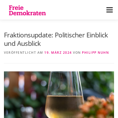
Zum
Inhalt
Menü
springen
ÜBER UNS
AKTUELLES
PERSONEN
Fraktionsupdate: Politischer Einblick
und Ausblick
KONTAKT
VERÖFFENTLICHT AM
19. MÄRZ 2024
VON
PHILIPP NUHN