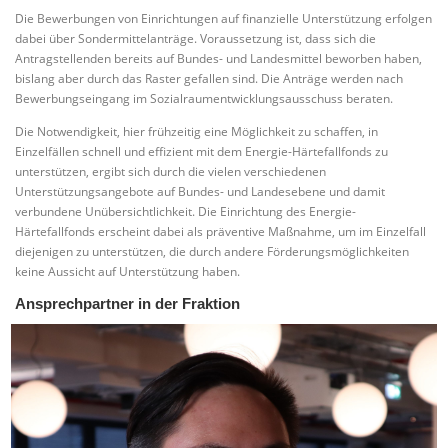
Die Bewerbungen von Einrichtungen auf finanzielle Unterstützung erfolgen
dabei über Sondermittelanträge. Voraussetzung ist, dass sich die
Antragstellenden bereits auf Bundes- und Landesmittel beworben haben,
bislang aber durch das Raster gefallen sind. Die Anträge werden nach
Bewerbungseingang im Sozialraumentwicklungsausschuss beraten.
Die Notwendigkeit, hier frühzeitig eine Möglichkeit zu schaffen, in
Einzelfällen schnell und effizient mit dem Energie-Härtefallfonds zu
unterstützen, ergibt sich durch die vielen verschiedenen
Unterstützungsangebote auf Bundes- und Landesebene und damit
verbundene Unübersichtlichkeit. Die Einrichtung des Energie-
Härtefallfonds erscheint dabei als präventive Maßnahme, um im Einzelfall
diejenigen zu unterstützen, die durch andere Förderungsmöglichkeiten
keine Aussicht auf Unterstützung haben.
Ansprechpartner in der Fraktion