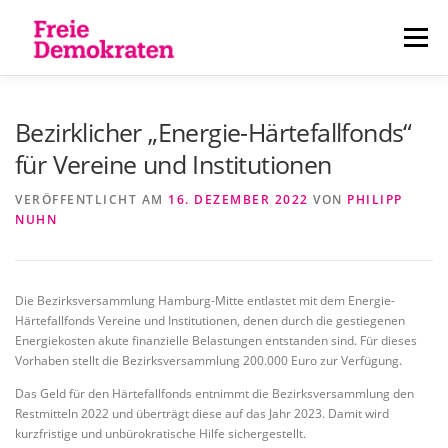
Zum
Inhalt
Menü
springen
ÜBER UNS
AKTUELLES
PERSONEN
Bezirklicher „Energie-Härtefallfonds“
für Vereine und Institutionen
KONTAKT
VERÖFFENTLICHT AM
16. DEZEMBER 2022
VON
PHILIPP
NUHN
Die Bezirksversammlung Hamburg-Mitte entlastet mit dem Energie-
Härtefallfonds Vereine und Institutionen, denen durch die gestiegenen
Energiekosten akute finanzielle Belastungen entstanden sind. Für dieses
Vorhaben stellt die Bezirksversammlung 200.000 Euro zur Verfügung.
Das Geld für den Härtefallfonds entnimmt die Bezirksversammlung den
Restmitteln 2022 und überträgt diese auf das Jahr 2023. Damit wird
kurzfristige und unbürokratische Hilfe sichergestellt.