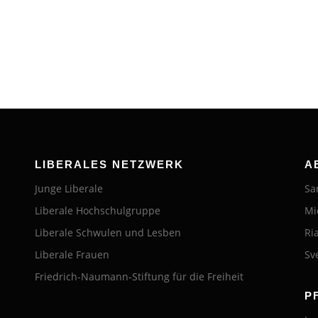
LIBERALES NETZWERK
A
Junge Liberale
Sa
Liberale Hochschulgruppe
Mi
Liberale Schwulen und Lesben
Ri
Liberale Frauen
Sv
Friedrich-Naumann-Stiftung für die Freiheit
P