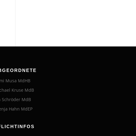
BGEORDNETE
mi Musa MdHB
chael Kruse MdB
a Schröder MdB
enja Hahn MdEP
FLICHTINFOS