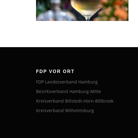
FDP VOR ORT
FDP Landesverband Hamburg
Bezirksverband Hamburg-Mitte
Kreisverband Billstedt-Horn-Billbrook
Kreisverband Wilhelmsburg