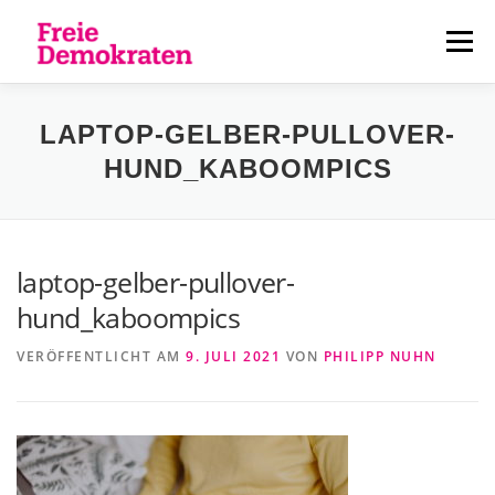
Zum
Inhalt
Menü
springen
ÜBER UNS
AKTUELLES
PERSONEN
LAPTOP-GELBER-PULLOVER-
HUND_KABOOMPICS
KONTAKT
laptop-gelber-pullover-
hund_kaboompics
VERÖFFENTLICHT AM
9. JULI 2021
VON
PHILIPP NUHN