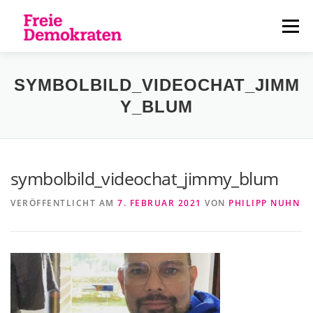
Zum
Inhalt
Menü
springen
ÜBER UNS
AKTUELLES
PERSONEN
SYMBOLBILD_VIDEOCHAT_JIMM
Y_BLUM
KONTAKT
symbolbild_videochat_jimmy_blum
VERÖFFENTLICHT AM
7. FEBRUAR 2021
VON
PHILIPP NUHN