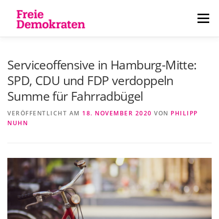
Zum
Inhalt
Menü
springen
ÜBER UNS
AKTUELLES
PERSONEN
Serviceoffensive in Hamburg-Mitte:
SPD, CDU und FDP verdoppeln
Summe für Fahrradbügel
KONTAKT
VERÖFFENTLICHT AM
18. NOVEMBER 2020
VON
PHILIPP
NUHN