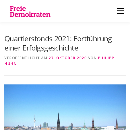
Zum
Inhalt
Menü
springen
ÜBER UNS
AKTUELLES
PERSONEN
Quartiersfonds 2021: Fortführung
einer Erfolgsgeschichte
KONTAKT
VERÖFFENTLICHT AM
27. OKTOBER 2020
VON
PHILIPP
NUHN