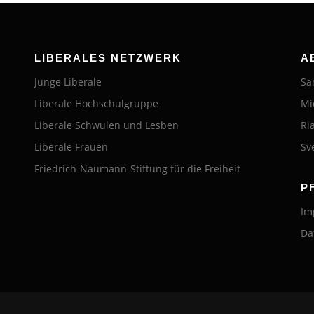
LIBERALES NETZWERK
A
Junge Liberale
Sa
Liberale Hochschulgruppe
Mi
Liberale Schwulen und Lesben
Ri
Liberale Frauen
Sv
Friedrich-Naumann-Stiftung für die Freiheit
P
Im
Da