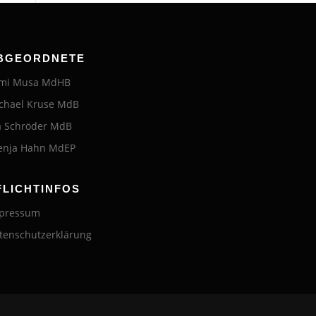
BGEORDNETE
mi Musa MdHB
chael Kruse MdB
a Schröder MdB
enja Hahn MdEP
FLICHTINFOS
pressum
tenschutzerklärung