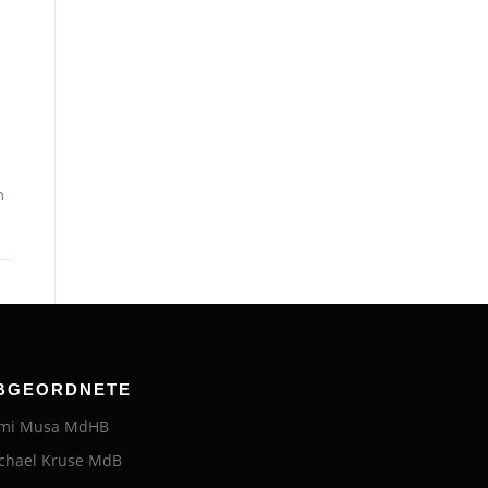
m
BGEORDNETE
mi Musa MdHB
chael Kruse MdB