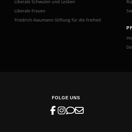
Liberale Schwulen und Lesben
Ri
Liberale Frauen
Sv
Friedrich-Naumann-Stiftung für die Freiheit
P
Im
Da
FOLGE UNS