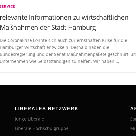
SERVICE
relevante Informationen zu wirtschaftlichen
Maßnahmen der Stadt Hamburg
Die Coronakrise könnte sich auch zur ernsthaften Krise für die
Hamburger Wirtschaft entwickeln. Deshalb haben die
Bundesregierung und der Senat Maßnahmenpakete geschnürt, u
Unternehmen wie Selbstständigen zu helfen. Wir haben …
LIBERALES NETZWERK
A
Junge Liberale
Sa
Liberale Hochschulgruppe
Mi