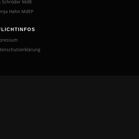
a Schröder MdB
enja Hahn MdEP
FLICHTINFOS
pressum
tenschutzerklärung