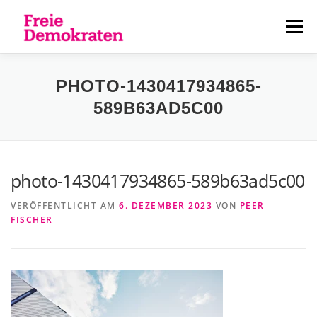
Zum
Inhalt
Menü
springen
ÜBER UNS
AKTUELLES
PERSONEN
PHOTO-1430417934865-
589B63AD5C00
KONTAKT
photo-1430417934865-589b63ad5c00
VERÖFFENTLICHT AM
6. DEZEMBER 2023
VON
PEER
FISCHER