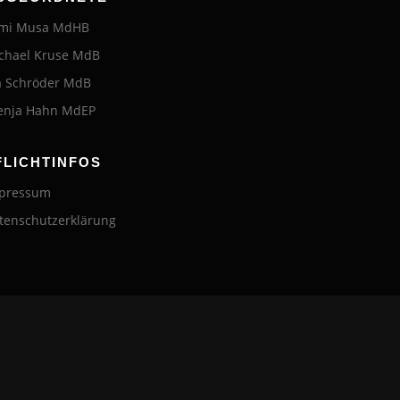
mi Musa MdHB
chael Kruse MdB
a Schröder MdB
enja Hahn MdEP
FLICHTINFOS
pressum
tenschutzerklärung