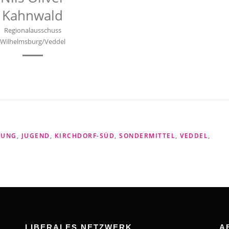
Kahnwald
Regionalausschuss
Wilhelmsburg/Veddel
RUNG
,
JUGEND
,
KIRCHDORF-SÜD
,
SONDERMITTEL
,
VEDDEL
,
LIBERALES NETZWERK
A