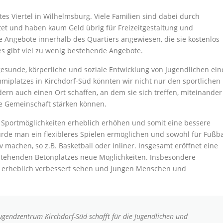
tes Viertel in Wilhelmsburg. Viele Familien sind dabei durch
stet und haben kaum Geld übrig für Freizeitgestaltung und
che Angebote innerhalb des Quartiers angewiesen, die sie kostenlos
s gibt viel zu wenig bestehende Angebote.
esunde, körperliche und soziale Entwicklung von Jugendlichen ein
iplatzes in Kirchdorf-Süd könnten wir nicht nur den sportlichen
ern auch einen Ort schaffen, an dem sie sich treffen, miteinander
die Gemeinschaft stärken können.
 Sportmöglichkeiten erheblich erhöhen und somit eine bessere
e man ein flexibleres Spielen ermöglichen und sowohl für Fußba
iv machen, so z.B. Basketball oder Inliner. Insgesamt eröffnet eine
tehenden Betonplatzes neue Möglichkeiten. Insbesondere
t erheblich verbessert sehen und jungen Menschen und
ugendzentrum Kirchdorf-Süd schafft für die Jugendlichen und