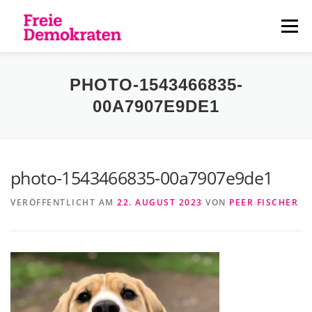
Zum
Inhalt
Menü
springen
ÜBER UNS
AKTUELLES
PERSONEN
PHOTO-1543466835-
00A7907E9DE1
KONTAKT
photo-1543466835-00a7907e9de1
VERÖFFENTLICHT AM
22. AUGUST 2023
VON
PEER FISCHER