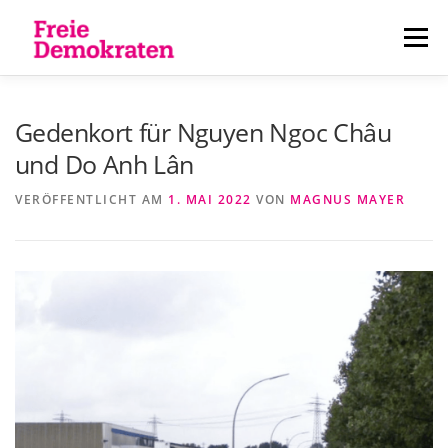
Zum
Inhalt
Menü
springen
ÜBER UNS
AKTUELLES
PERSONEN
Gedenkort für Nguyen Ngoc Châu
und Do Anh Lân
KONTAKT
VERÖFFENTLICHT AM
1. MAI 2022
VON
MAGNUS MAYER