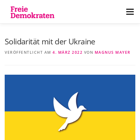
Zum
Inhalt
Menü
springen
ÜBER UNS
AKTUELLES
PERSONEN
Solidarität mit der Ukraine
VERÖFFENTLICHT AM
4. MÄRZ 2022
VON
MAGNUS MAYER
KONTAKT