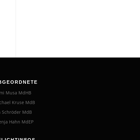
BGEORDNETE
mi Musa MdHB
chael Kruse MdB
a Schröder MdB
enja Hahn MdEP
FLICHTINFOS