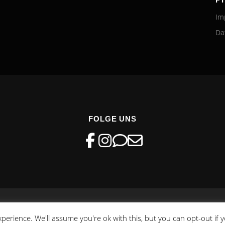
Im
Da
FOLGE UNS
 © 2026 FDP Kreisverband Hamburg-Mitte
–
OnePress
Theme von F
perience. We'll assume you're ok with this, but you can opt-out if 