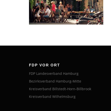
FDP VOR ORT
FDP Landesverband Hamburg
Bezirksverband Hamburg-Mitte
Kreisverband Billstedt-Horn-Billbrook
Kreisverband Wilhelmsburg