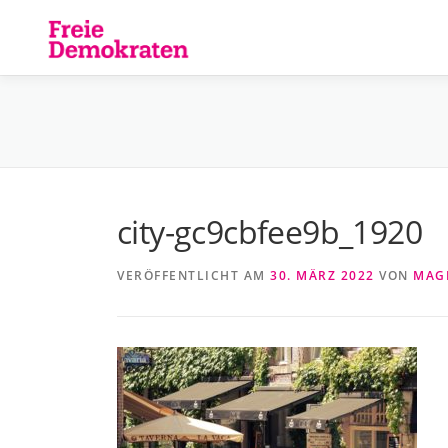
Zum
Inhalt
springen
city-gc9cbfee9b_1920
VERÖFFENTLICHT AM
30. MÄRZ 2022
VON
MAG