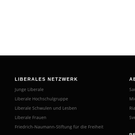
LIBERALES NETZWERK
A
Junge Liberale
Sa
Liberale Hochschulgruppe
Mi
Liberale Schwulen und Lesben
Ri
Liberale Frauen
Sv
Friedrich-Naumann-Stiftung für die Freiheit
P