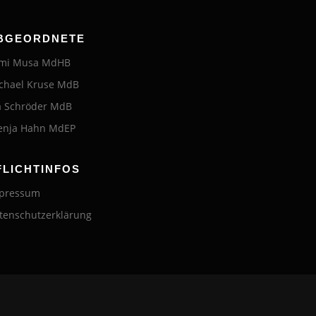
BGEORDNETE
mi Musa MdHB
chael Kruse MdB
a Schröder MdB
enja Hahn MdEP
FLICHTINFOS
pressum
tenschutzerklärung