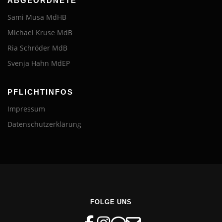
ABGEORDNETE
Sami Musa MdHB
Michael Kruse MdB
Ria Schröder MdB
Svenja Hahn MdEP
PFLICHTINFOS
Impressum
Datenschutzerklärung
FOLGE UNS