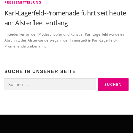
PRESSEMITTEILUNG
Karl-Lagerfeld-Promenade führt seit heute
am Alsterfleet entlang
In Gedenken an den Modeschöpfer und Künstler Karl Lagerfeld wurde ein
Abschnitt des Alsterwanderwegs in der Innenstadt in Karl-Lagerfeld-
Promenande umbenannt.
SUCHE IN UNSERER SEITE
Suchen
nach: